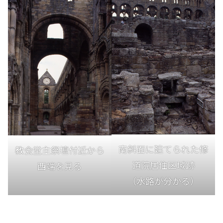
南斜面に建てられた修
教会堂主祭壇付近から
道院居住区域跡
西端を見る
（水路が分かる）