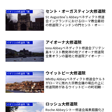
塔を見るスケル川と教会堂東面と塔貯蔵
庫などに用いられていた西棟一階スケル
川と雨に...
セント・オーガスティン大修道院
イギリスの修道院「廃墟の美への招待」
St. Augustine's Abbeyベネディクト修道
会イングランドにおけるローマ教会最初
の修道院フィンドンの門セント・オーガ
スティン修道院跡ノルマン・クリプト
（地下室）と聖マリア並びに諸天使礼拝
堂祭壇。上部には教会堂の高祭壇があっ
た。...
アイオーナ大修道院
イギリスの修道院「廃墟の美への招待」
Iona Abbeyベネディクト修道会ブリテン
島キリスト教発祥の地アイオーナ修道院
全景オランの墓地と修道院アイオーナ修
道院全景マックレインの十字架（１５世
紀）旧修道院レフェクトリー（食堂）を
転用した博物館内に展示されている墓碑
ストラスクライ...
ウイットビー大修道院
イギリスの修道院「廃墟の美への招待」
Whitby Abbeyベネディクト修道会ケルト
がローマに敗れた宗教会議の場丘の上に
修道院跡があるウイットビーの町初期ゴ
シック様式教会堂風雨にさらされて今な
お風格をとどめる建築美（内陣付近）教
会堂東窓教会堂北側ウイットビー、北ヨ
ークシャー、...
ロッシュ大修道院
イギリスの修道院「廃墟の美への招待」
Roche Abbeyシトー修道会風景庭園化さ