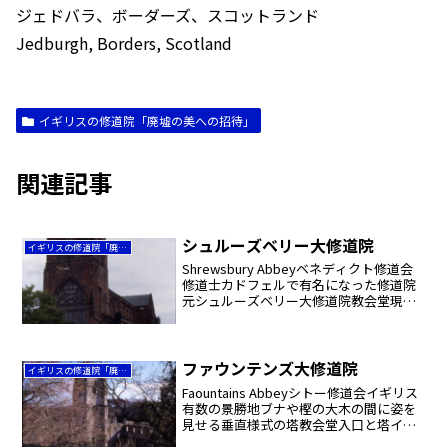
ジェドバラ、ボーダーズ、スコットランド
Jedburgh, Borders, Scotland
イギリスの修道院「廃墟の美への招待」
関連記事
シュルーズベリー大修道院
イギリスの修道院「廃墟の美への招待」
Shrewsbury Abbeyベネディクト修道会
修道士カドフェルで有名になった修道院
元シュルーズベリー大修道院教会堂現
ザ・ホーリー・クロス教会教会堂南面、
取り壊された南袖廊の跡１３世紀のレレ
ドスの一部。左端は洗礼者ヨハネ、中央
は聖ウィニフ...
ファウンテンズ大修道院
イギリスの修道院「廃墟の美への招待」
Faountains Abbeyシトー修道会イギリス
有数の景勝地ブナや樫の大木の間に姿を
見せる垂直様式の塔教会堂入口と塔イン
ファーマリー（施療院）跡から教会堂と