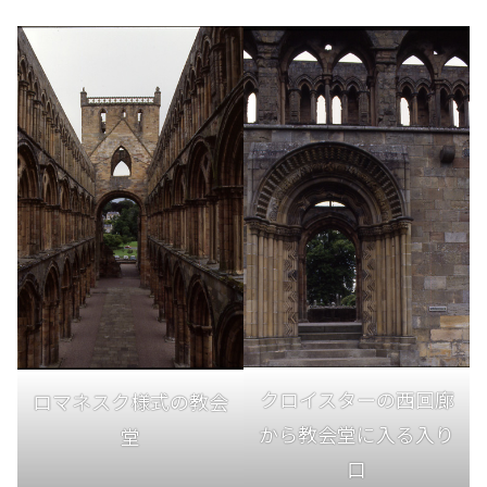
クロイスターの西回廊
ロマネスク様式の教会
から教会堂に入る入り
堂
口