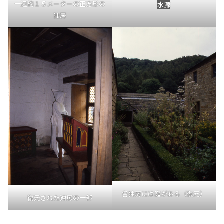
一辺約１５メーターの正方形の
水源
独房
各独房には庭がある（復元）
復元された独房の一部