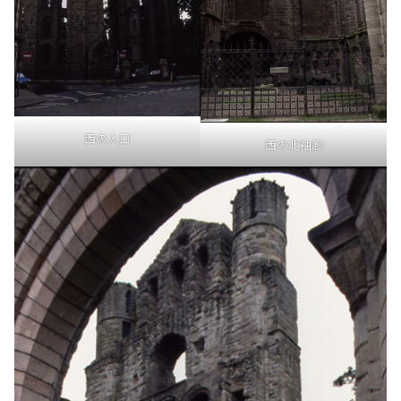
西の入口
西の北袖廊